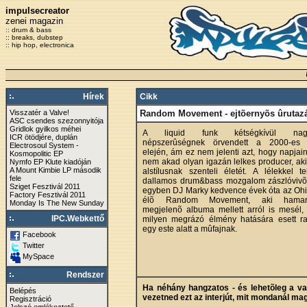
impulsecreator
zenei magazin
:: drum & bass
:: breaks, dubstep
:: hip hop, electronica
Hírek
Cikk
Visszatér a Valve!
Random Movement - ejtõernyõs ûrutaz
ASC csendes szezonnyitója
Gridlok gyilkos méhei
A liquid funk kétségkívül nag
ICR ötödjére, duplán
népszerûségnek örvendett a 2000-es
Electrosoul System -
elején, ám ez nem jelenti azt, hogy napjai
Kosmopolitic EP
nem akad olyan igazán lelkes producer, ak
Nymfo EP Klute kiadóján
A Mount Kimbie LP második
alstílusnak szenteli életét. A lélekkel te
fele
dallamos drum&bass mozgalom zászlóvivõ
Sziget Fesztivál 2011
egyben DJ Marky kedvence évek óta az Oh
Factory Fesztivál 2011
élõ Random Movement, aki hamar
Monday Is The New Sunday
megjelenõ albuma mellett arról is mesél,
IPC.Webkettő
milyen megrázó élmény hatására esett ra
egy este alatt a mûfajnak.
Facebook
Twitter
MySpace
Rendszer
Ha néhány hangzatos - és lehetõleg a való
Belépés
vezetned ezt az interjút, mit mondanál ma
Regisztráció