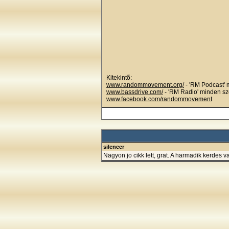
Kitekintõ:
www.randommovement.org/
- 'RM Podcast'
www.bassdrive.com/
- 'RM Radio' minden sz
www.facebook.com/randommovement
silencer
Nagyon jo cikk lett, grat. A harmadik kerdes 