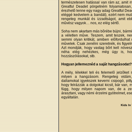
természetesen hatással van rám az, amit m
Greatful Deadet pörgetném folyamatosan,
érezhetõ lenne egy nagy adag Greatful Dead
eléggé kedvelem a bandát), ezért nem mut
rengeteg munkát és izzadtságot, amit ebb
mûvész vagyok… nos, ez elég sértõ.
Soha nem akartam más bõrébe bújni, bármil
a véletlen mûve. Teszem, amit teszek, n
semmi olyan kritikát, amiben elõfordulhat 
mûvelek. Csak zenélni szeretnék, és figye
Azt mondják, hogy vastag bõrt kell növe
néha elég nehézkes, még úgy is, hog
hozzászólásokat, stb.
Hogyan jellemeznéd a saját hangzásodat?
A mély, lélekkel teli és felemelõ jelzõket
milyen a hangzásom. Rengeteg vidám, 
dallamokat igyekszek keverni csipogó, pit
hogy felrázzák a dolgokat kicsit, bár van, m
függ, hogy milyen napom van, de a zenéi
árasztani, vagy némi érzelmi gyötrelmet, ese
egyáltalán.
Kids In