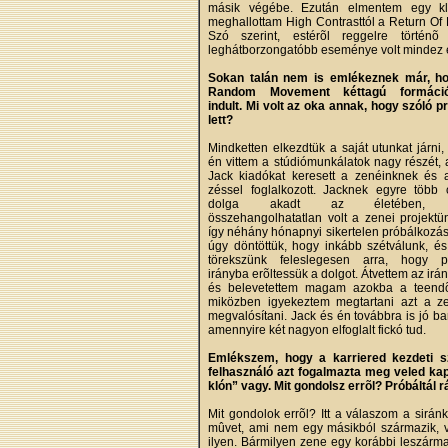
másik végébe. Ezután elmentem egy kl
meghallottam High Contrasttól a Return Of
Szó szerint, estérõl reggelre történõ
leghátborzongatóbb eseménye volt mindez és
Sokan talán nem is emlékeznek már, h
Random Movement kéttagú formáció
indult. Mi volt az oka annak, hogy szóló p
lett?
Mindketten elkezdtük a saját utunkat járni
én vittem a stúdiómunkálatok nagy részét, 
Jack kiadókat keresett a zenéinknek és 
zéssel foglalkozott. Jacknek egyre több 
dolga akadt az életében, 
összehangolhatatlan volt a zenei projektün
így néhány hónapnyi sikertelen próbálkozás
úgy döntöttük, hogy inkább szétválunk, é
törekszünk feleslegesen arra, hogy po
irányba erõltessük a dolgot. Átvettem az irán
és belevetettem magam azokba a teendõk
miközben igyekeztem megtartani azt a zen
megvalósítani. Jack és én továbbra is jó b
amennyire két nagyon elfoglalt fickó tud.
Emlékszem, hogy a karriered kezdeti sz
felhasználó azt fogalmazta meg veled kap
klón” vagy. Mit gondolsz errõl? Próbáltál 
Mit gondolok errõl? Itt a válaszom a sirá
mûvet, ami nem egy másikból származik, v
ilyen. Bármilyen zene egy korábbi leszármaz