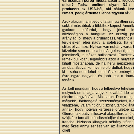
városokban pörög mostanában a legjob
stílus? Tudsz említeni olyan DJ-t 
producert az USA-ból, aki nálunk ke
ismert, pedig érdemes lenne figyelni rá?
Azok alapján, amit eddig láttam, az itteni s
sokkal másabbak a többihez képest. Ameri
gyakran elõfordul, hogy jóval in
közösségibb a hangulat. Az ország par
aránylag jól megy a drum&bass, viszont a 
területeken elég nagy a sötétség, ha er
stílusról van szó. Nyilván van néhány város
közelébe sem érnek a Los Angelesbõl jelent
jelentkezõ, teltházas bulisorozat. Emellet
remek bulikban, legalábbis azok a helyszín
kihalt mostanában, de ha helyi népszerûsé
amõba. Szóval könnyen elõfordulhat, hogy j
ki… soha nem lehet tudni! Csak reményke
évre egyre nagyobb és jobb lesz a drum&
történik.
Azt kell mondjam, hogy a feltörekvõ tehets
melynek én is tagja vagyok, továbbá ide tar
electro-hangzásával, Mixmaster Doc a telje
mélyebb, földrengetõ szerzeményeivel, Kjel
világzene, valamint õrült szintifutamok ál
annak, hogy hogyan kergesse õrületbe sz
Oberon a kreatív stílusával alappillére a lél
szájízére formált elõadásmódjával remekel
francba, biztosan kihagyok néhány srácot,
meg õket! Annyi zenész van az államokban 
õket!