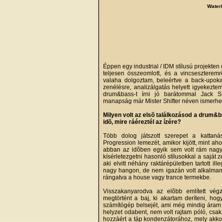
Water
Éppen egy industrial / IDM stílusú projekt
teljesen összeomlott, és a vincseszterem
valaha dolgoztam, beleértve a back-upokat
zenélésre, analizálgatás helyett igyekezt
drum&bass-t írni jó barátommal Jack She
manapság már Mister Shifter néven ismerhett
Milyen volt az elsõ találkozásod a drum&ba
idõ, mire ráéreztél az ízére?
Több dolog játszott szerepet a kattan
Progression lemezét, amikor kijött, mint ah
abban az idõben egyik sem volt rám nagy 
kísérletezgetni hasonló stílusokkal a saját
aki elvitt néhány raktárépületben tartott ille
nagy hangon, de nem igazán volt alkalmam r
rángatva a house vagy trance termekbe.
Visszakanyarodva az elõbb említett vég
megtörtént a baj, ki akartam deríteni, ho
számítógép belsejét, ami még mindig áram 
helyzet odabent, nem volt rajtam póló, csa
hozzáért a táp kondenzátorához, mely akko