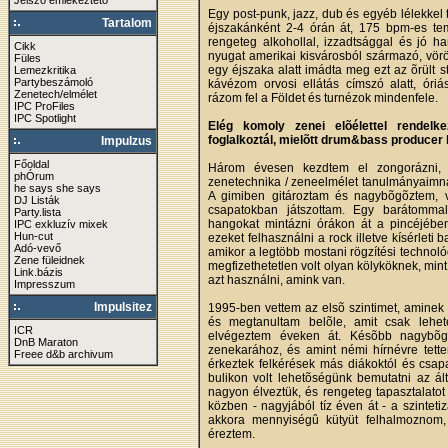
Jelszó emlékeztető
Egy post-punk, jazz, dub és egyéb lélekkel 
Tartalom
éjszakánként 2-4 órán át, 175 bpm-es tem
rengeteg alkohollal, izzadtsággal és jó h
Cikk
nyugat amerikai kisvárosból származó, vör
Füles
egy éjszaka alatt imádta meg ezt az õrült st
Lemezkritika
Partybeszámoló
kávézom orvosi ellátás címszó alatt, óriá
Zenetech/elmélet
rázom fel a Földet és turnézok mindenfele.
IPC ProFiles
IPC Spotlight
Elég komoly zenei elõélettel rendelke
foglalkoztál, mielõtt drum&bass producer l
Impulzus
Főoldal
Három évesen kezdtem el zongorázni, a
phÓrum
zenetechnika / zeneelmélet tanulmányaimna
he says she says
A gimiben gitároztam és nagybõgõztem, va
DJ Listák
csapatokban játszottam. Egy barátommal
Party.lista
hangokat mintázni órákon át a pincéjébe
IPC exkluzív mixek
Hun-cut
ezeket felhasználni a rock illetve kísérleti
Adó-vevő
amikor a legtöbb mostani rögzítési technoló
Zene füleidnek
megfizethetetlen volt olyan kölyköknek, mint 
Link.bázis
azt használni, amink van.
Impresszum
Impulsitez
1995-ben vettem az elsõ szintimet, aminek 
és megtanultam belõle, amit csak lehete
ICR
elvégeztem éveken át. Késõbb nagybõgõ
DnB Maraton
zenekarához, és amint némi hírnévre tette
Freee d&b archivum
érkeztek felkérések más diákoktól és csapa
bulikon volt lehetõségünk bemutatni az ál
nagyon élveztük, és rengeteg tapasztalatot
közben - nagyjából tíz éven át - a szintetiz
akkora mennyiségû kütyüt felhalmoznom,
éreztem.