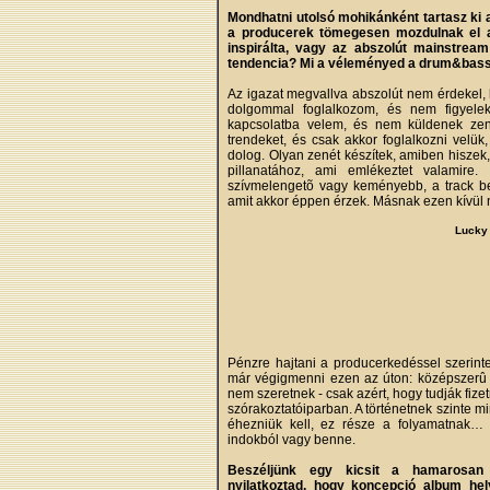
Mondhatni utolsó mohikánként tartasz ki a 
a producerek tömegesen mozdulnak el a 
inspirálta, vagy az abszolút mainstrea
tendencia? Mi a véleményed a drum&bass-b
Az igazat megvallva abszolút nem érdekel, 
dolgommal foglalkozom, és nem figyele
kapcsolatba velem, és nem küldenek zené
trendeket, és csak akkor foglalkozni velük
dolog. Olyan zenét készítek, amiben hiszek
pillanatához, ami emlékeztet valamire.
szívmelengetõ vagy keményebb, a track bel
amit akkor éppen érzek. Másnak ezen kívül 
Lucky
Pénzre hajtani a producerkedéssel szerint
már végigmenni ezen az úton: középszerû s
nem szeretnek - csak azért, hogy tudják fize
szórakoztatóiparban. A történetnek szinte 
éhezniük kell, ez része a folyamatnak… 
indokból vagy benne.
Beszéljünk egy kicsit a hamarosan 
nyilatkoztad, hogy koncepció album hel