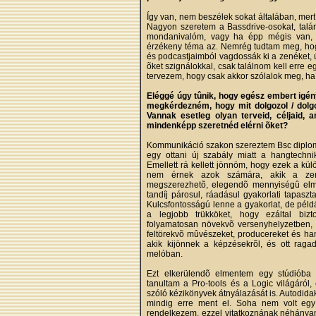
Így van, nem beszélek sokat általában, mert
Nagyon szeretem a Bassdrive-osokat, talán
mondanivalóm, vagy ha épp mégis van, a
érzékeny téma az. Nemrég tudtam meg, hog
és podcastjaimból vagdossák ki a zenéket, 
õket szignálokkal, csak találnom kell erre e
tervezem, hogy csak akkor szólalok meg, h
Eléggé úgy tûnik, hogy egész embert igény
megkérdezném, hogy mit dolgozol / dolgozt
Vannak esetleg olyan terveid, céljaid,
mindenképp szeretnéd elérni õket?
Kommunikáció szakon szereztem Bsc diplomá
egy ottani új szabály miatt a hangtechni
Emellett rá kellett jönnöm, hogy ezek a kü
nem érnek azok számára, akik a zene
megszerezhetõ, elegendõ mennyiségû elmél
tandíj párosul, ráadásul gyakorlati tapaszta
Kulcsfontosságú lenne a gyakorlat, de péld
a legjobb trükköket, hogy ezáltal bizt
folyamatosan növekvõ versenyhelyzetben, é
feltörekvõ mûvészeket, producereket és ha
akik kijönnek a képzésekrõl, és ott ragad
melóban.
Ezt elkerülendõ elmentem egy stúdióba g
tanultam a Pro-tools és a Logic világáról, 
szóló kézikönyvek átnyálazását is. Autodid
mindig erre ment el. Soha nem volt egy 
rendelkezem, ezzel vitatkoznának néhányan