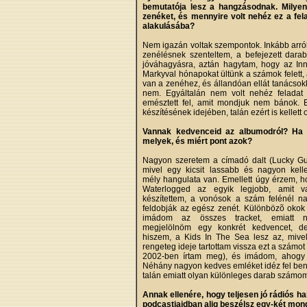
bemutatója lesz a hangzásodnak. Milyen
zenéket, és mennyire volt nehéz ez a fela
alakulásába?
Nem igazán voltak szempontok. Inkább arról 
zenélésnek szenteltem, a befejezett dara
jóváhagyásra, aztán hagytam, hogy az Inn
Markyval hónapokat ültünk a számok felett, al
van a zenéhez, és állandóan ellát tanácsok
nem. Egyáltalán nem volt nehéz feladat 
emésztett fel, amit mondjuk nem bánok. 
készítésének idejében, talán ezért is kellett
Vannak kedvenceid az albumodról? Ha 
melyek, és miért pont azok?
Nagyon szeretem a címadó dalt (Lucky Gu
mivel egy kicsit lassabb és nagyon kell
mély hangulata van. Emellett úgy érzem, h
Waterlogged az egyik legjobb, amit v
készítettem, a vonósok a szám felénél n
feldobják az egész zenét. Különbözõ okok 
imádom az összes tracket, emiatt n
megjelölnöm egy konkrét kedvencet, d
hiszem, a Kids In The Sea lesz az, mive
rengeteg ideje tartottam vissza ezt a számo
2002-ben írtam meg), és imádom, ahogy 
Néhány nagyon kedves emléket idéz fel be
talán emiatt olyan különleges darab számom
Annak ellenére, hogy teljesen jó rádiós 
podcastjaidban alig beszélsz egy-két mond