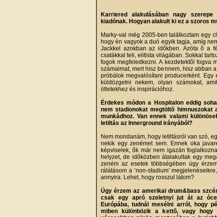
Karriered alakulásában nagy szerepe
kiadónak. Hogyan alakult ki ez a szoros 
Marky-val még 2005-ben találkoztam egy cle
hogy én vagyok a duó egyik tagja, amíg ne
Jackkel azokban az idõkben. Azóta õ a f
csatákkal teli, elitista világában. Sokkal tar
fogok megfeledkezni. A kezdetektõl fogva 
számaimat, mert hisz bennem, hisz abban a 
próbálok megvalósítani producerként. Egy é
küldözgetni nekem, olyan számokat, amik
ötletekhez és inspirációhoz.
Érdekes módon a Hospitalon eddig soha
nem stadionokat megtöltõ himnuszokat adn
munkádhoz. Van ennek valami különösebb
letiltás az Innerground irányából?
Nem mondanám, hogy letiltásról van szó, e
nekik egy zenémet sem. Ennek oka javaré
képviselek, õk már nem igazán foglalkozna
helyzet, de idõközben átalakultak egy meg
zeném az esetek többségében úgy érzem,
rálátásom a ’non-stadium’ megjelenéseikre, 
annyira. Lehet, hogy rosszul látom?
Úgy érzem az amerikai drum&bass szcé
csak egy apró szeletnyi jut át az óc
Európába, tudnál mesélni arról, hogy pé
miben különbözik a kettõ, vagy hogy