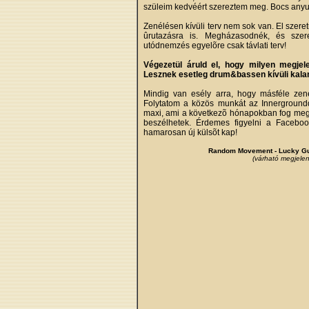
szüleim kedvéért szereztem meg. Bocs anyu,
Zenélésen kívüli terv nem sok van. El szer
ûrutazásra is. Megházasodnék, és szer
utódnemzés egyelõre csak távlati terv!
Végezetül áruld el, hogy milyen megjel
Lesznek esetleg drum&bassen kívüli kal
Mindig van esély arra, hogy másféle zené
Folytatom a közös munkát az Innergroundd
maxi, ami a következõ hónapokban fog meg
beszélhetek. Érdemes figyelni a Faceboo
hamarosan új külsõt kap!
Random Movement - Lucky Gue
(várható megjelen